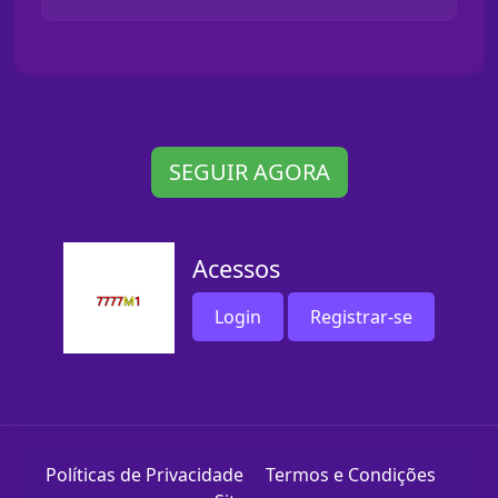
SEGUIR AGORA
Acessos
Login
Registrar-se
Políticas de Privacidade
Termos e Condições