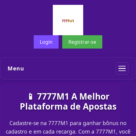
Login
Registrar-se
Menu
📱 7777M1 A Melhor
Plataforma de Apostas
Cadastre-se na 7777M1 para ganhar bônus no
cadastro e em cada recarga. Com a 7777M1, você