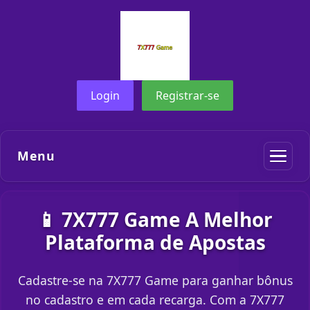
Login
Registrar-se
Menu
📱 7X777 Game A Melhor
Plataforma de Apostas
Cadastre-se na 7X777 Game para ganhar bônus
no cadastro e em cada recarga. Com a 7X777