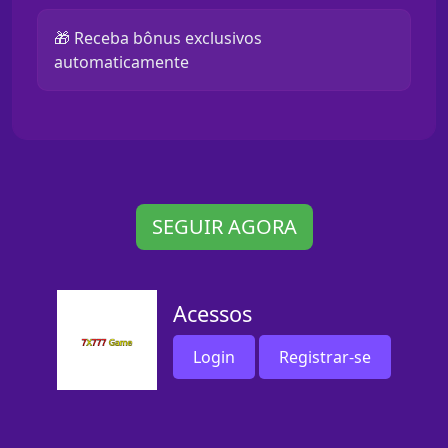
🎁 Receba bônus exclusivos
automaticamente
SEGUIR AGORA
Acessos
Login
Registrar-se